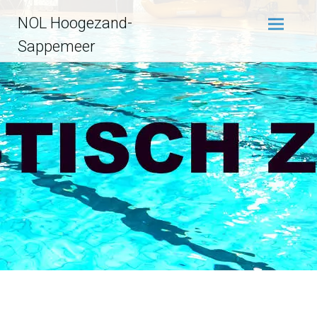
Ga
NOL Hoogezand-
naar
de
Sappemeer
inhoud