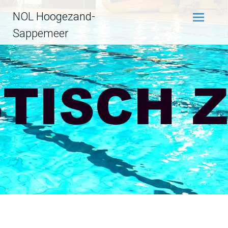
Ga
NOL Hoogezand-
naar
de
Sappemeer
inhoud