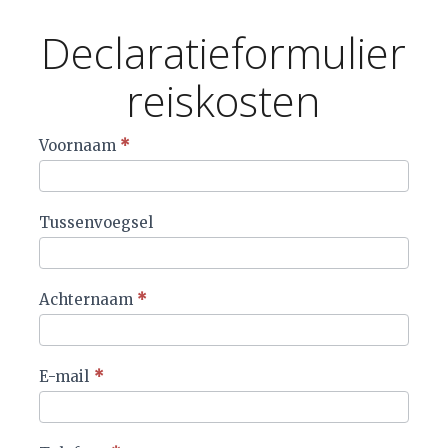
Declaratieformulier
reiskosten
Declaratieformulier
Voornaam
*
reiskosten
Tussenvoegsel
Achternaam
*
E-mail
*